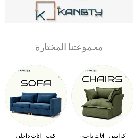
مجموعتنا المختارة
كراسي - اثاث داخلي
كنب - اثاث داخلي